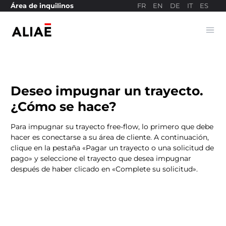
FR
EN
DE
IT
ES
Área de inquilinos
Ope
Sitio web de pagos
Deseo impugnar un trayecto.
¿Cómo se hace?
Para impugnar su trayecto free-flow, lo primero que debe
hacer es conectarse a su área de cliente. A continuación,
clique en la pestaña «Pagar un trayecto o una solicitud de
pago» y seleccione el trayecto que desea impugnar
después de haber clicado en «Complete su solicitud».