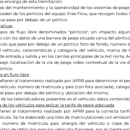
 se encarga de esta tramitación.
del mantenimiento y la operatividad de los sistemas de peaje de
ceden de los pórticos del equipo Free Flow, que recogen todos l
que pase por debajo de un pórtico.
ativas
os de flujo libre denominados "pórticos", sin impacto alguno
con los datos de una barrera de peaje situada cerca del pórtico
ulo que pase por debajo de un pórtico: foto de fondo, número de
l vehículo, características y categoría del vehículo, marca de
e entrada y salida y en los carriles principales de la A41 norte, A
je: localización de la vía de peaje, vídeo contextual de la vía
órtico.
 en flujo libre
fieren al tratamiento realizado por APRR para determinar el peaje
 vehículo: número de matrícula y país (con foto asociada), categor
el paso por debajo del pórtico y ubicación del mismo;
 de los teleindicadores presentes en el vehículo; datos contenido
 de los vehículos para aplicar la tarifa de peaje adecuada
ieren al tratamiento realizado por APRR para la correcta tarifi
hículo. Se ha elaborado una lista de matriculaciones con emision
o: número de matrícula, país, energía del vehículo o clase d
tro de Vehículos para los vehículos franceses, por el cliente par