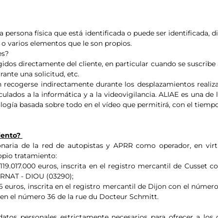
a persona física que está identificada o puede ser identificada, d
 o varios elementos que le son propios.
es?
dos directamente del cliente, en particular cuando se suscribe a
rante una solicitud, etc.
recogerse indirectamente durante los desplazamientos realiza
nculados a la informática y a la videovigilancia. ALIAE es una de
ogía basada sobre todo en el vídeo que permitirá, con el tiempo, 
miento?
aria de la red de autopistas y APRR como operador, en virtu
opio tratamiento:
 119.017.000 euros, inscrita en el registro mercantil de Cusset
ERNAT - DIOU (03290);
6 euros, inscrita en el registro mercantil de Dijon con el núme
 en el número 36 de la rue du Docteur Schmitt.
tos personales estrictamente necesarios para ofrecer a los c