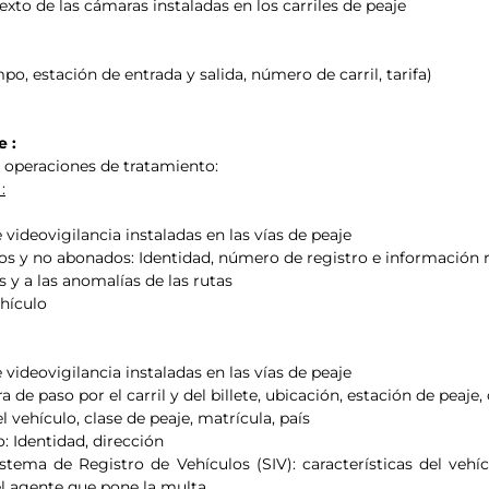
exto de las cámaras instaladas en los carriles de peaje
mpo, estación de entrada y salida, número de carril, tarifa)
e :
 operaciones de tratamiento:
:
videovigilancia instaladas en las vías de peaje
ados y no abonados: Identidad, número de registro e información 
s y a las anomalías de las rutas
ehículo
videovigilancia instaladas en las vías de peaje
a de paso por el carril y del billete, ubicación, estación de peaje,
l vehículo, clase de peaje, matrícula, país
: Identidad, dirección
stema de Registro de Vehículos (SIV): características del vehí
del agente que pone la multa