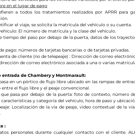
ibre en el lugar de pago
efieren a todos los tratamientos realizados por APRR para gar
ción.
tificar el viaje, se solicita la matrícula del vehículo o su cuenta.
 vehículo: El número de matrícula y la clase del vehículo.
 de tiempo del paso por debajo de la puerta, datos de los trayect
de pago: números de tarjetas bancarias o de tarjetas privadas.
uenta de cliente (no de telepeaje) : Dirección de correo electróni
: dirección de correo electrónico asociada a una o varias matrícul
 de entrada de Chambery y Montmarault:
basa en un pórtico de flujo libre ubicado en las rampas de entrada
ntre el flujo libre y el peaje convencional.
que pasa por debajo de la puerta: foto de contexto, número de 
características y categoría del vehículo, hora de paso y ubicació
aje: Localización de la vía de peaje, vídeo contextual de la ví
.
te :
os personales durante cualquier contacto con el cliente. A