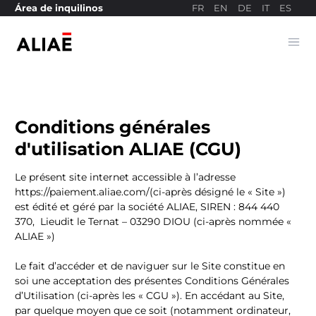
FR
EN
DE
IT
ES
Área de inquilinos
Ope
Sitio web de pagos
Conditions générales
d'utilisation ALIAE (CGU)
Le présent site internet accessible à l’adresse
https://paiement.aliae.com/(ci-après désigné le « Site »)
est édité et géré par la société ALIAE, SIREN : 844 440
370,
Lieudit le Ternat – 03290 DIOU
(ci-après nommée «
ALIAE »)
Le fait d’accéder et de naviguer sur le Site constitue en
soi une acceptation des présentes Conditions Générales
d’Utilisation (ci-après les « CGU »). En accédant au Site,
par quelque moyen que ce soit (notamment ordinateur,