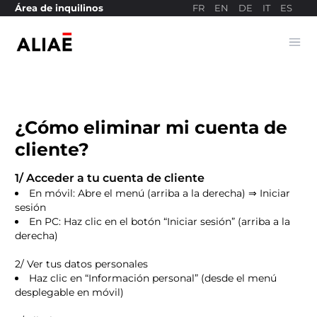
FR
EN
DE
IT
ES
Área de inquilinos
Ope
Sitio web de pagos
¿Cómo eliminar mi cuenta de
cliente?
1/ Acceder a tu cuenta de cliente
En móvil: Abre el menú (arriba a la derecha) ⇒ Iniciar
sesión
En PC: Haz clic en el botón “Iniciar sesión” (arriba a la
derecha)
2/ Ver tus datos personales
Haz clic en “Información personal” (desde el menú
desplegable en móvil)