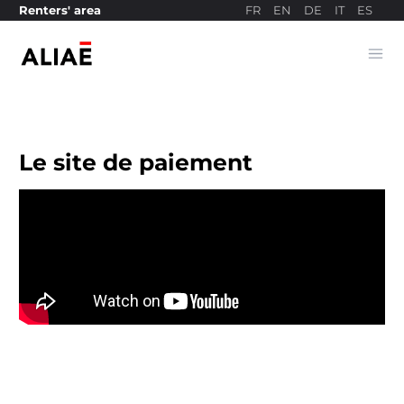
FR
EN
DE
IT
ES
Renters' area
Ope
Payment site
Le site de paiement