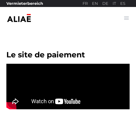
FR
EN
DE
IT
ES
Vermieterbereich
Ope
Bezahlseite
Le site de paiement