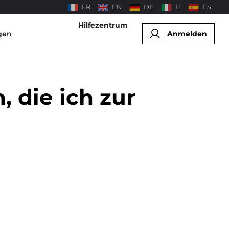
FR
EN
DE
IT
ES
Hilfezentrum
gen
Anmelden
 die ich zur