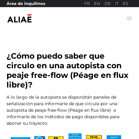
FR
EN
DE
IT
ES
Área de inquilinos
Ope
Sitio web de pagos
¿Cómo puedo saber que
circulo en una autopista con
peaje free-flow (Péage en flux
libre)?
A lo largo de la autopista se dispondrán paneles de
señalización para informarle de que circula por una
autopista de
peaje free-flow (Péage en flux libre)
e
informarle de los métodos de pago disponibles para
abonar su trayecto.