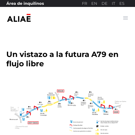
FR
EN
DE
IT
ES
Área de inquilinos
Ope
Sitio web de pagos
Un vistazo a la futura A79 en
flujo libre