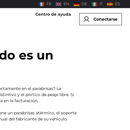
FR
EN
DE
IT
ES
Centro de ayuda
Conectarse
ado es un
rectamente en el parabrisas? La
intivo y el pórtico de peaje libre. Si
a en la facturación.
tiene un parabrisas atérmico, el soporte
nual del fabricante de su vehículo.