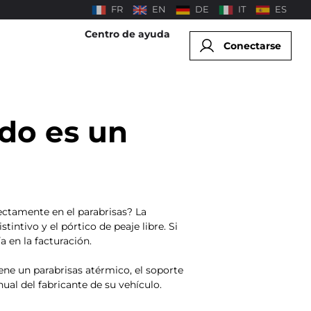
FR
EN
DE
IT
ES
Centro de ayuda
Conectarse
ado es un
rectamente en el parabrisas? La
intivo y el pórtico de peaje libre. Si
a en la facturación.
tiene un parabrisas atérmico, el soporte
nual del fabricante de su vehículo.