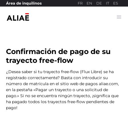
FR
EN
DE
IT
ES
Área de inquilinos
Ope
Sitio web de pagos
Confirmación de pago de su
trayecto free-flow
¿Desea saber si tu trayecto free-flow (Flux Libre) se ha
registrado correctamente? Basta con introducir su
número de matrícula en el sitio web de pagos aliae.com,
en la pestaña «Pagar un trayecto o una solicitud de
pago.» Si no se encuentra ningún trayecto, ¡significa que
ha pagado todos los trayectos free-flow pendientes de
pago!