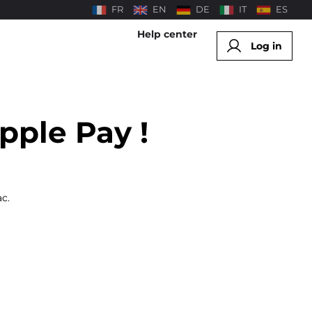
FR
EN
DE
IT
ES
Help center
Log in
pple Pay !
c.