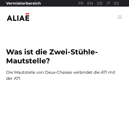
FR
EN
DE
IT
ES
Vermieterbereich
Ope
Bezahlseite
Was ist die Zwei-Stühle-
Mautstelle?
Die Mautstelle von Deux-Chaises verbindet die A71 mit
der A71.