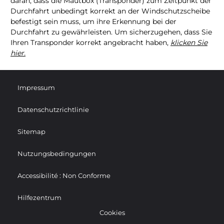
daran, dass die Mautbox (Transponder) zum Zeitpunkt der
Durchfahrt unbedingt korrekt an der Windschutzscheibe
befestigt sein muss, um ihre Erkennung bei der
Durchfahrt zu gewährleisten. Um sicherzugehen, dass Sie
Ihren Transponder korrekt angebracht haben,
klicken Sie
hier.
Impressum
Datenschutzrichtlinie
Sitemap
Nutzungsbedingungen
Accessibilité : Non Conforme
Hilfezentrum
Cookies