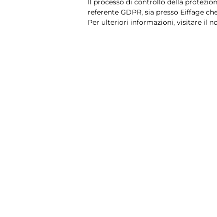
Il processo di controllo della protezio
referente GDPR, sia presso Eiffage ch
Per ulteriori informazioni, visitare il 