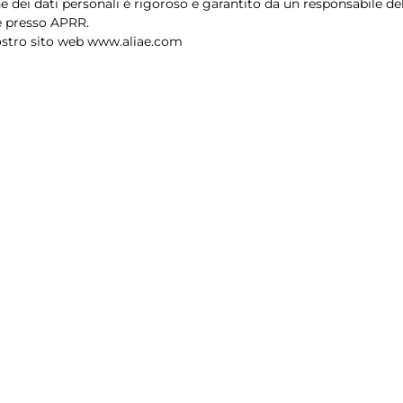
ne dei dati personali è rigoroso e garantito da un responsabile de
e presso APRR.
nostro sito web
www.aliae.com