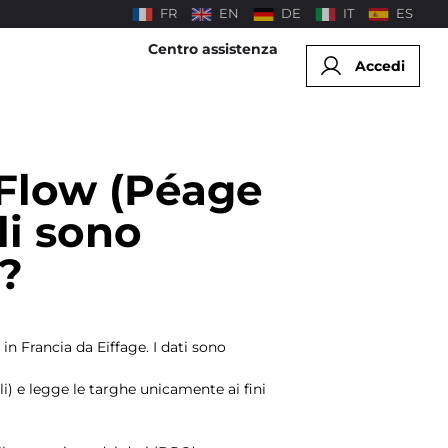
FR
EN
DE
IT
ES
Centro assistenza
Accedi
 Flow (Péage
li sono
 ?
in Francia da Eiffage. I dati sono
i) e legge le targhe unicamente ai fini