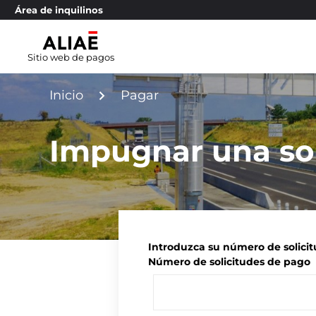
Área de inquilinos
Sitio web de pagos
navigate_next
Inicio
Pagar
Impugnar una sol
Introduzca su número de solici
Número de solicitudes de pago