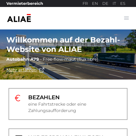
FR
EN
DE
IT
ES
Vermieterbereich
Ope
Bezahlseite
Willkommen auf der Bezahl-
Website von ALIAE
Autobahn A79
- Free-flow-maut (flux libre)
Mehr erfahren
BEZAHLEN
eine Fahrtstrecke oder eine
Zahlungsaufforderung