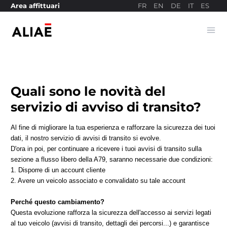
FR
EN
DE
IT
ES
Area affittuari
Ope
Sito di pagamento
Quali sono le novità del
servizio di avviso di transito?
Al fine di migliorare la tua esperienza e rafforzare la sicurezza dei tuoi
dati, il nostro servizio di avvisi di transito si evolve.
D'ora in poi, per continuare a ricevere i tuoi avvisi di transito sulla
sezione a flusso libero della A79, saranno necessarie due condizioni:
1. Disporre di un account cliente
2. Avere un veicolo associato e convalidato su tale account
Perché questo cambiamento?
Questa evoluzione rafforza la sicurezza dell'accesso ai servizi legati
al tuo veicolo (avvisi di transito, dettagli dei percorsi...) e garantisce