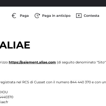
Paga
Paga in anticipo
Contesta
 ALIAE
irizzo
https://paiement.aliae.com
(di seguito denominato "Sito")
 registrata nel RCS di Cusset con il numero 844 440 370 e con un 
 DIOU
44440370
ae.fr