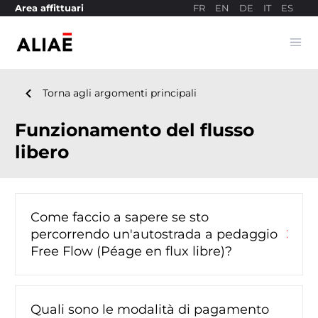
FR
EN
DE
IT
ES
Area affittuari
Ope
Sito di pagamento
navigate_before
Torna agli argomenti principali
Funzionamento del flusso
libero
Come faccio a sapere se sto
chevron_right
percorrendo un'autostrada a pedaggio
Free Flow (Péage en flux libre)?
Quali sono le modalità di pagamento