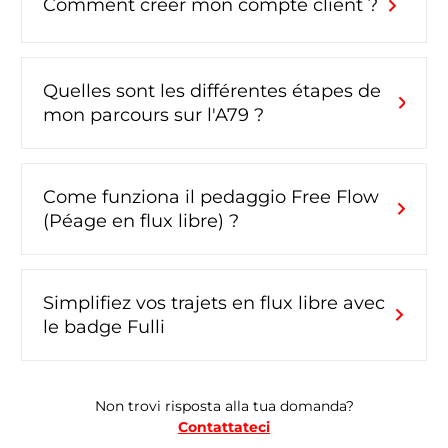
chevron_right
Comment créer mon compte client ?
Quelles sont les différentes étapes de
chevron_right
mon parcours sur l'A79 ?
Come funziona il pedaggio Free Flow
chevron_right
(Péage en flux libre) ?
Simplifiez vos trajets en flux libre avec
chevron_right
le badge Fulli
Non trovi risposta alla tua domanda?
Contattateci