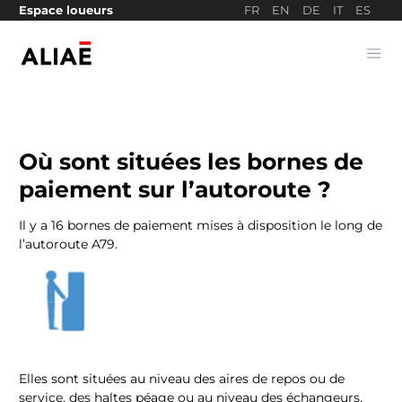
FR
EN
DE
IT
ES
Espace loueurs
Ope
Site de paiement
Où sont situées les bornes de
paiement sur l’autoroute ?
Il y a 16 bornes de paiement mises à disposition le long de
l’autoroute A79.
Elles sont situées au niveau des aires de repos ou de
service, des haltes péage ou au niveau des échangeurs.